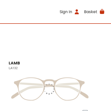
Sign In
Basket
LAMB
LA132