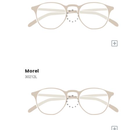
+
Morel
30212L
+