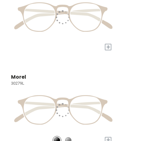
+
Morel
30279L
+