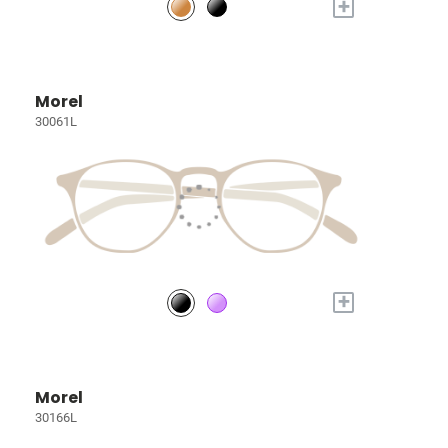
+
Morel
30061L
+
Morel
30166L