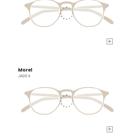
+
Morel
JADE 6
+