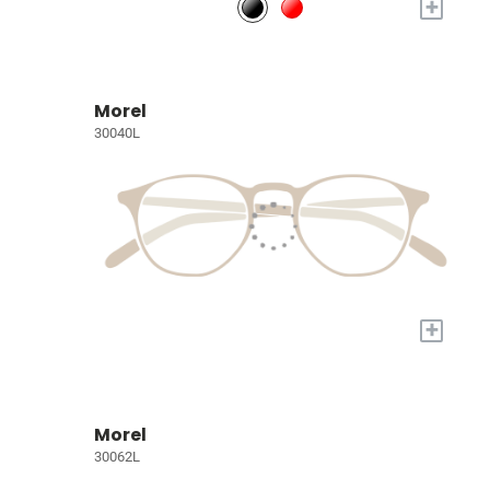
+
Morel
30040L
+
Morel
30062L