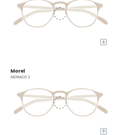
+
Morel
MONACO 2
+