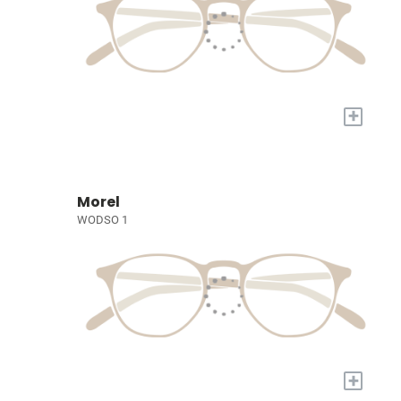
+
Morel
WODSO 1
+