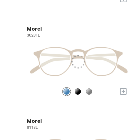
Morel
30281L
+
Morel
8118L