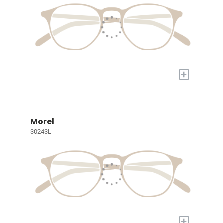
+
Morel
30243L
+