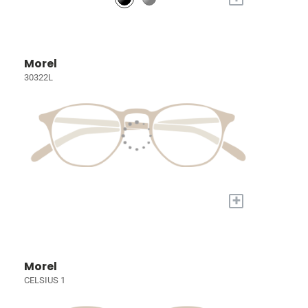
Morel
30322L
+
Morel
CELSIUS 1