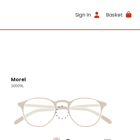
Sign In
Basket
Morel
30009L