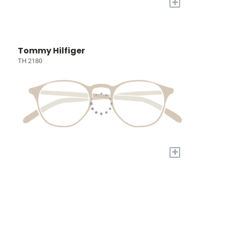
+
Tommy Hilfiger
TH 2180
+