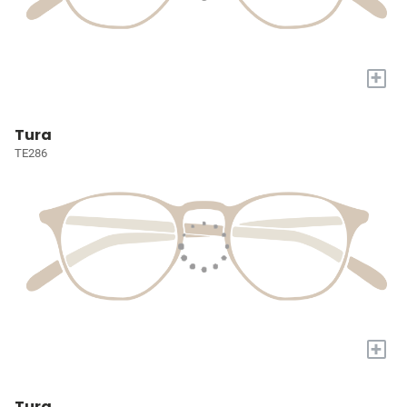
+
Tura
TE286
+
Tura