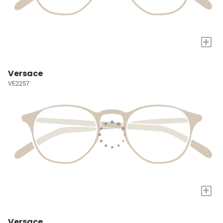
+
Versace
VE2257
+
Versace