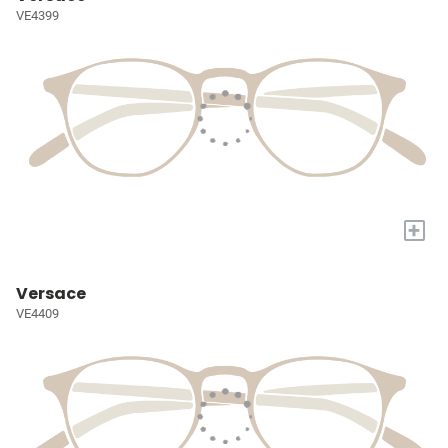
VE4399
+
Versace
VE4409