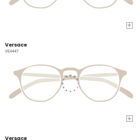
+
Versace
VE4447
+
Versace