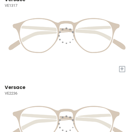
VE1317
+
Versace
VE2236