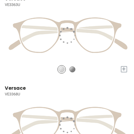
VE3363U
+
Versace
VE3368U