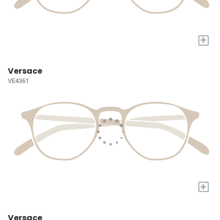
+
Versace
VE4361
+
Versace