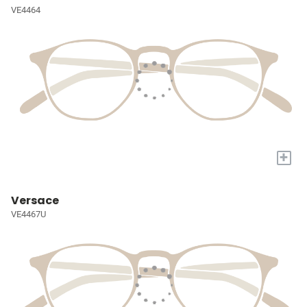
VE4464
+
Versace
VE4467U