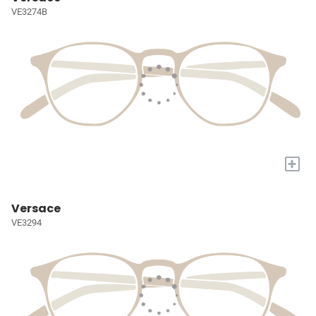
VE3274B
+
Versace
VE3294