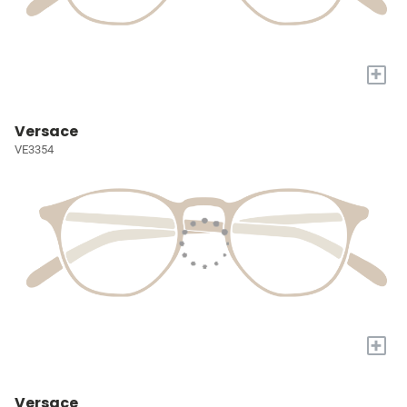
+
Versace
VE3354
+
Versace