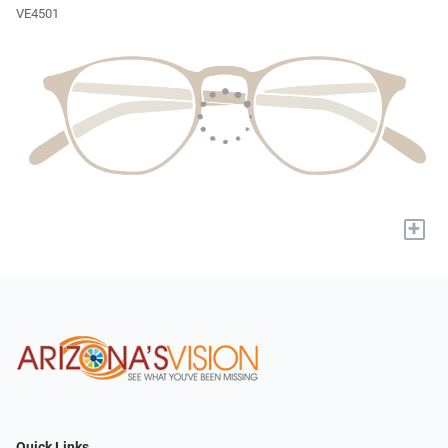
VE4501
+
Quick Links