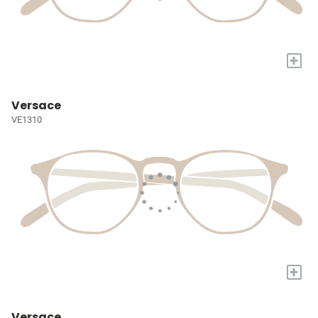
+
Versace
VE1310
+
Versace