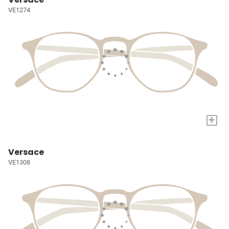
VE1274
+
Versace
VE1308