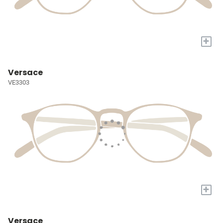
+
Versace
VE3303
+
Versace