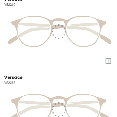
VE2260
+
Versace
VE2283