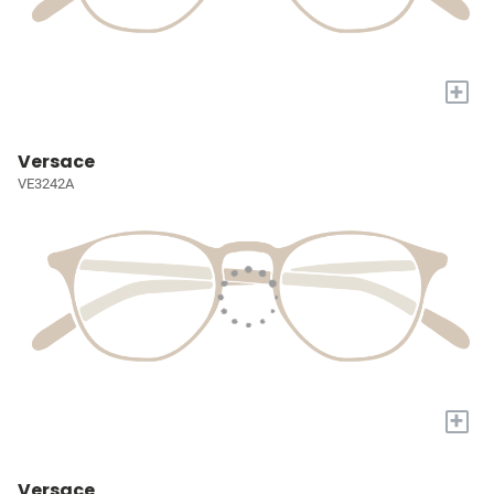
+
Versace
VE3242A
+
Versace