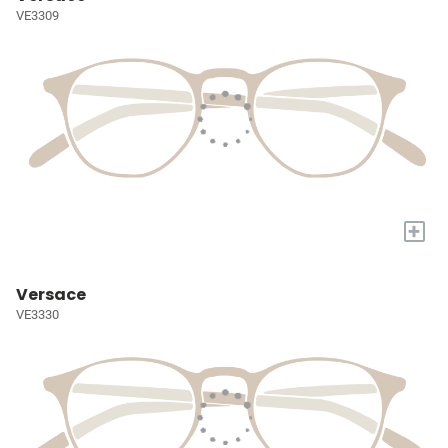
VE3309
+
Versace
VE3330