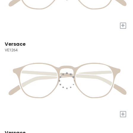
+
Versace
VE1264
+
Versace