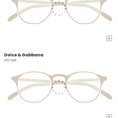
+
Dolce & Gabbana
DG1368
+