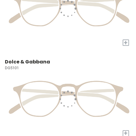
+
Dolce & Gabbana
DG5101
+