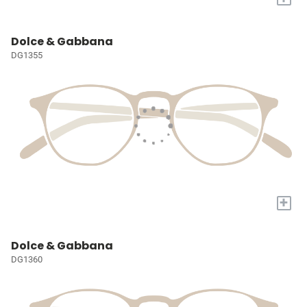
Dolce & Gabbana
DG1355
+
Dolce & Gabbana
DG1360