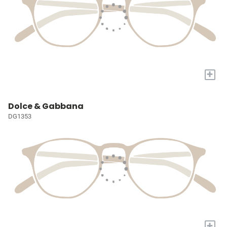
+
Dolce & Gabbana
DG1353
+