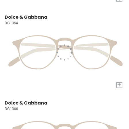
Dolce & Gabbana
DG1364
+
Dolce & Gabbana
DG1366