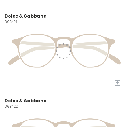
Dolce & Gabbana
DG3421
+
Dolce & Gabbana
DG3422