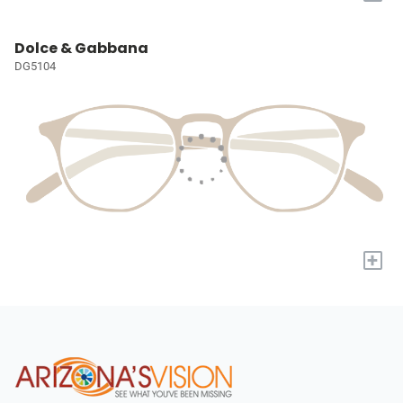
Dolce & Gabbana
DG5104
+