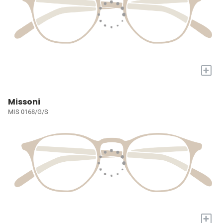
+
Missoni
MIS 0168/G/S
+