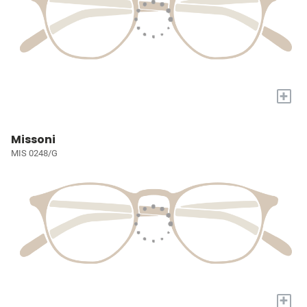
+
Missoni
MIS 0248/G
+