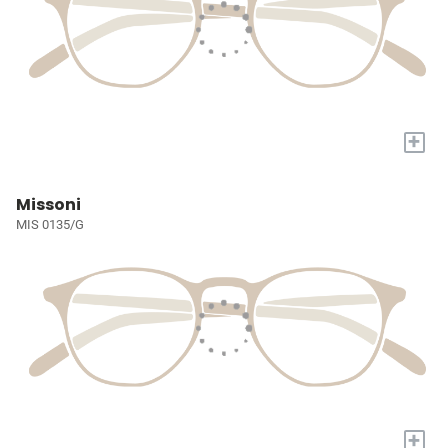
+
Missoni
MIS 0135/G
+