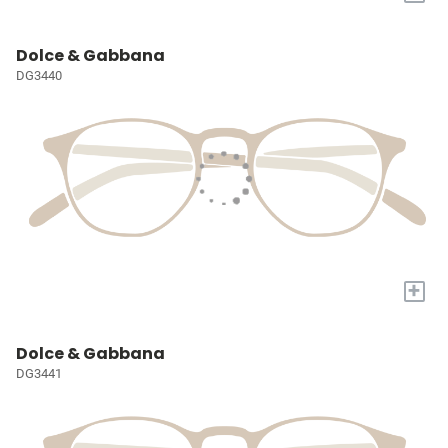
Dolce & Gabbana
DG3440
+
Dolce & Gabbana
DG3441