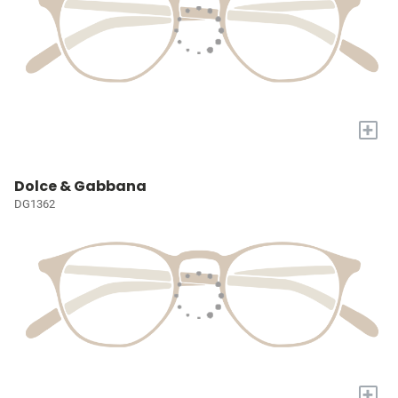
+
Dolce & Gabbana
DG1362
+