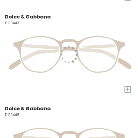
Dolce & Gabbana
DG3443
+
Dolce & Gabbana
DG3445