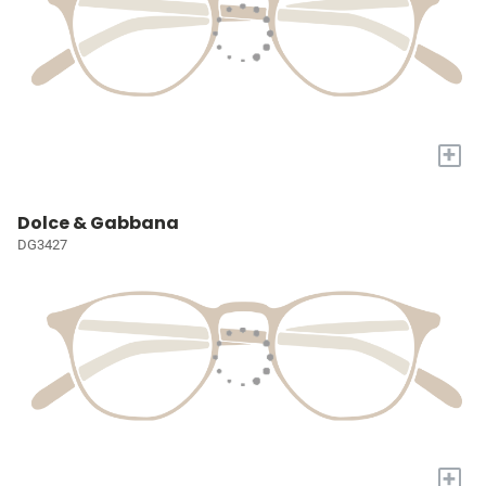
+
Dolce & Gabbana
DG3427
+