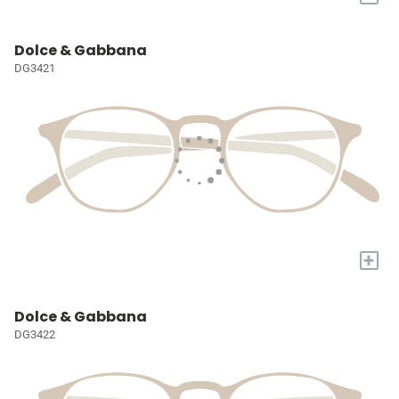
Dolce & Gabbana
DG3421
+
Dolce & Gabbana
DG3422