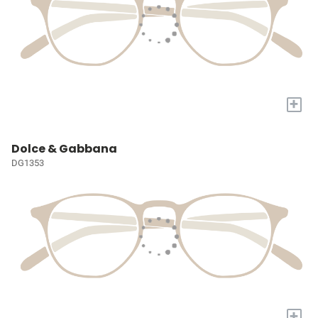
+
Dolce & Gabbana
DG1353
+