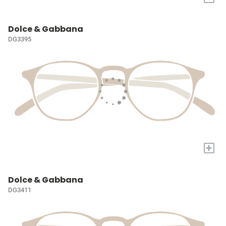
Dolce & Gabbana
DG3395
+
Dolce & Gabbana
DG3411