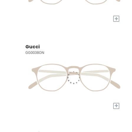
+
Gucci
GG0038ON
+