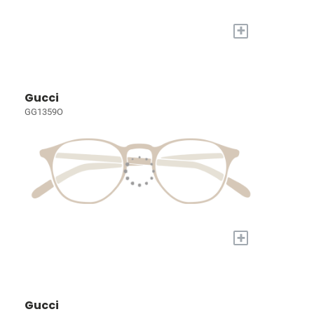
+
Gucci
GG1359O
+
Gucci