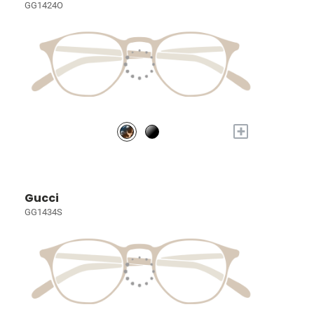
GG1424O
+
Gucci
GG1434S