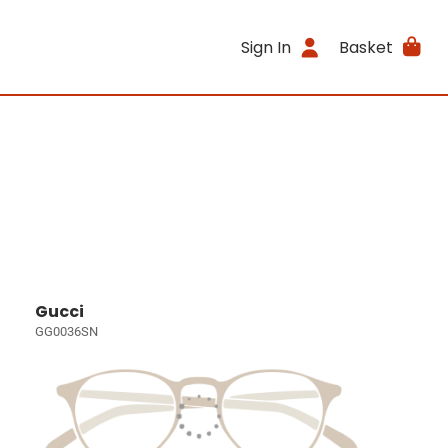
Sign In
Basket
Gucci
GG0036SN