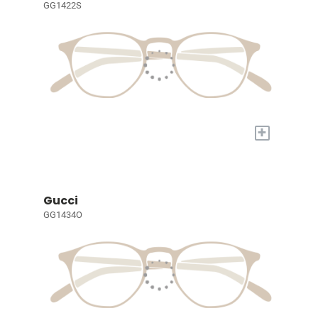
GG1422S
+
Gucci
GG1434O