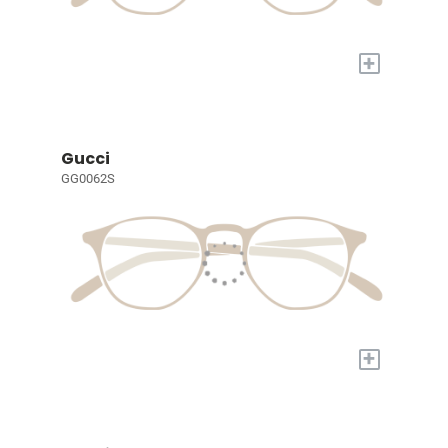
+
Gucci
GG0062S
+