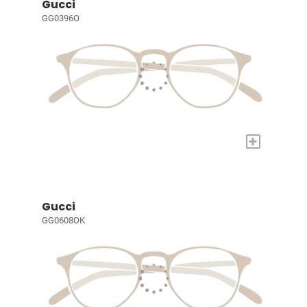
Gucci
GG0396O
+
Gucci
GG0608OK