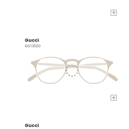
+
Gucci
GG1302O
+
Gucci