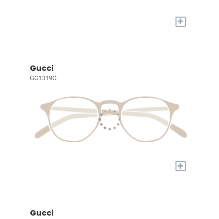
+
Gucci
GG1319O
+
Gucci