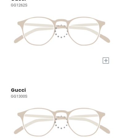
GG1262S
+
Gucci
GG1300S