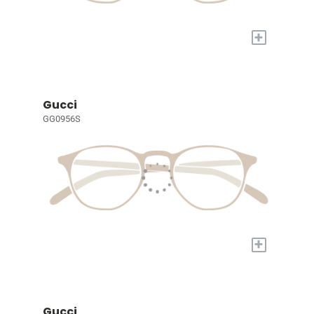
+
Gucci
GG0956S
+
Gucci