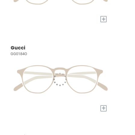
+
Gucci
GG0184O
+