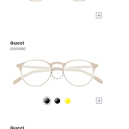
+
Gucci
GG0958O
+
Gucci