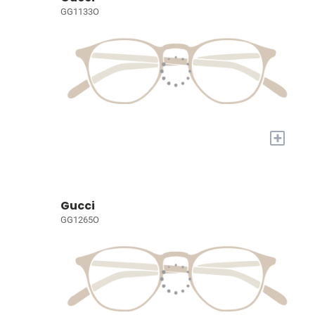
GG1133O
+
Gucci
GG1265O