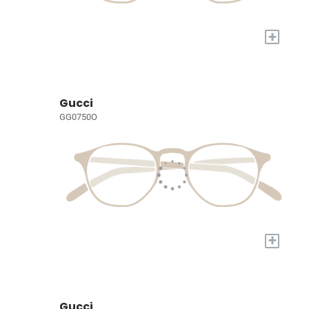
+
Gucci
GG0750O
+
Gucci