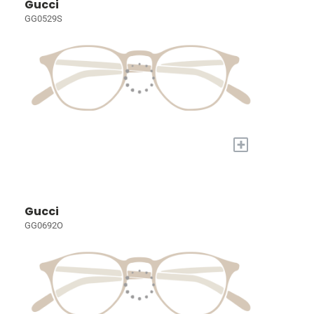
Gucci
GG0529S
+
Gucci
GG0692O