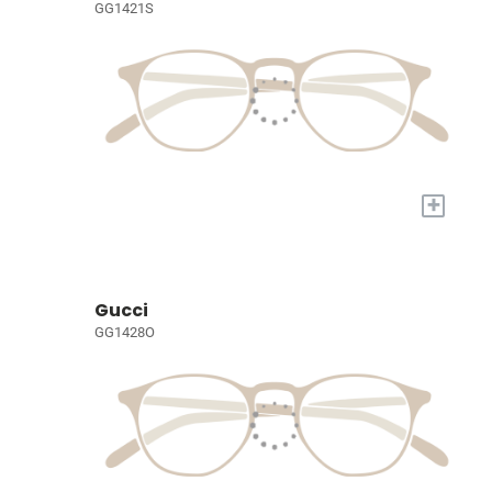
GG1421S
+
Gucci
GG1428O